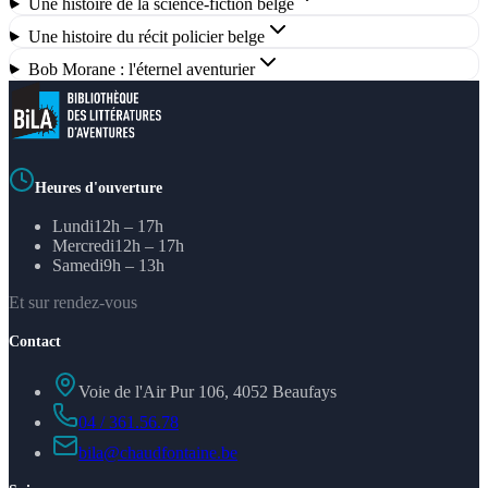
Une histoire de la science-fiction belge
Une histoire du récit policier belge
Bob Morane : l'éternel aventurier
Heures d'ouverture
Lundi
12h – 17h
Mercredi
12h – 17h
Samedi
9h – 13h
Et sur rendez-vous
Contact
Voie de l'Air Pur 106, 4052 Beaufays
04 / 361.56.78
bila@chaudfontaine.be